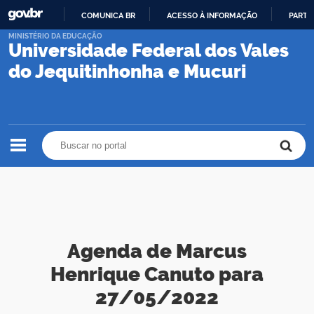
COMUNICA BR
ACESSO À INFORMAÇÃO
PARTI
IR
MINISTÉRIO DA EDUCAÇÃO
Universidade Federal dos Vales
PARA
O
do Jequitinhonha e Mucuri
CONTEÚDO
Buscar no portal
Buscar no portal
Agenda de Marcus
Henrique Canuto para
27/05/2022