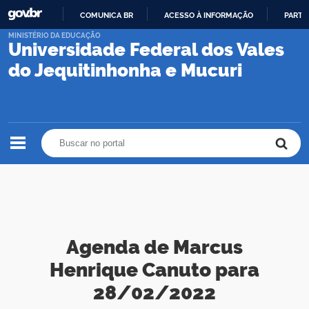
COMUNICA BR
ACESSO À INFORMAÇÃO
PARTI
IR
MINISTÉRIO DA EDUCAÇÃO
Universidade Federal dos Vales
PARA
O
do Jequitinhonha e Mucuri
CONTEÚDO
Buscar no portal
Buscar no portal
Agenda de Marcus
Henrique Canuto para
28/02/2022