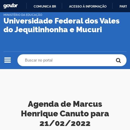
COMUNICA BR
ACESSO À INFORMAÇÃO
PARTI
IR
MINISTÉRIO DA EDUCAÇÃO
Universidade Federal dos Vales
PARA
O
do Jequitinhonha e Mucuri
CONTEÚDO
Buscar no portal
Buscar no portal
Agenda de Marcus
Henrique Canuto para
21/02/2022