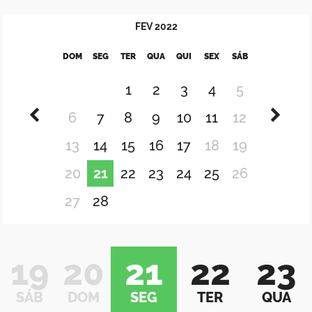
FEV
2022
DOM
SEG
TER
QUA
QUI
SEX
SÁB
1
2
3
4
5
6
7
8
9
10
11
12
13
14
15
16
17
18
19
20
21
22
23
24
25
26
27
28
19
20
21
22
23
SÁB
DOM
SEG
TER
QUA