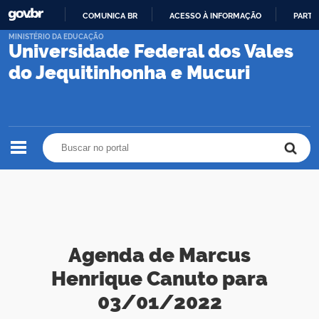
COMUNICA BR
ACESSO À INFORMAÇÃO
PARTI
IR
MINISTÉRIO DA EDUCAÇÃO
Universidade Federal dos Vales
PARA
O
do Jequitinhonha e Mucuri
CONTEÚDO
Buscar no portal
Buscar no portal
Agenda de Marcus
Henrique Canuto para
03/01/2022