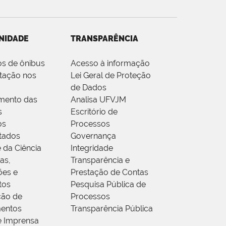
NIDADE
TRANSPARÊNCIA
os de ônibus
Acesso à informação
tação nos
Lei Geral de Proteção
de Dados
mento das
Analisa UFVJM
s
Escritório de
os
Processos
tados
Governança
 da Ciência
Integridade
as,
Transparência e
ões e
Prestação de Contas
tos
Pesquisa Pública de
ção de
Processos
entos
Transparência Pública
e Imprensa