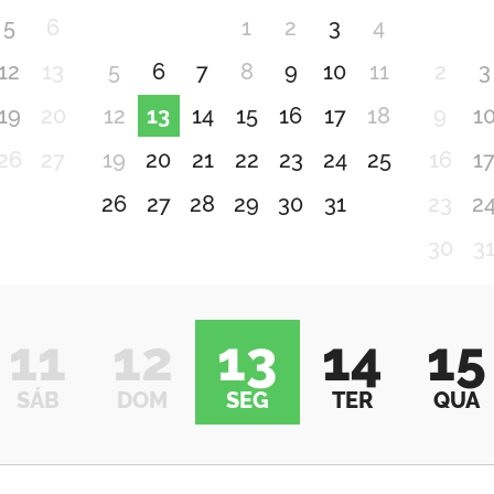
5
6
1
2
3
4
12
13
5
6
7
8
9
10
11
2
3
19
20
12
13
14
15
16
17
18
9
1
26
27
19
20
21
22
23
24
25
16
1
26
27
28
29
30
31
23
2
30
3
11
12
13
14
15
SÁB
DOM
SEG
TER
QUA