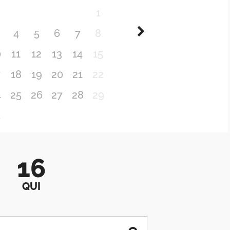
1
4
5
6
7
8
0
11
12
13
14
15
7
18
19
20
21
22
4
25
26
27
28
29
1
16
QUI