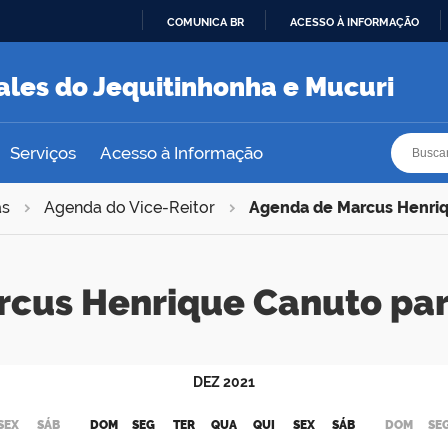
COMUNICA BR
ACESSO À INFORMAÇÃO
IR
PARA
ales do Jequitinhonha e Mucuri
O
CONTEÚDO
Busca
Busca
Serviços
Acesso à Informação
as
Agenda do Vice-Reitor
Agenda de Marcus Henri
rcus Henrique Canuto pa
DEZ
2021
SEX
SÁB
DOM
SEG
TER
QUA
QUI
SEX
SÁB
DOM
SE