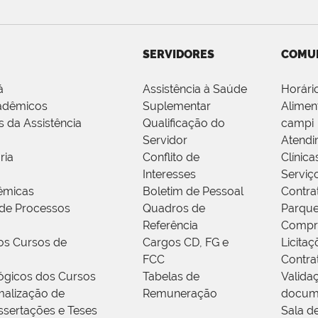
SERVIDORES
COMU
á
Assistência à Saúde
Horári
adêmicos
Suplementar
Alimen
s da Assistência
Qualificação do
campi
Servidor
Atendi
ria
Conflito de
Clínica
Interesses
Serviç
êmicas
Boletim de Pessoal
Contra
de Processos
Quadros de
Parque
Referência
Compr
os Cursos de
Cargos CD, FG e
Licitaç
FCC
Contra
ógicos dos Cursos
Tabelas de
Valida
alização de
Remuneração
docum
ssertações e Teses
Sala d