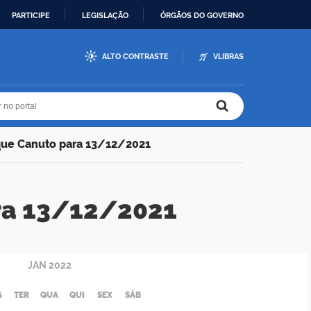
PARTICIPE
LEGISLAÇÃO
ÓRGÃOS DO GOVERNO
ALTO CONTRASTE
VLIBRAS
r no portal
r no portal
que Canuto para 13/12/2021
ra 13/12/2021
JAN
2022
G
TER
QUA
QUI
SEX
SÁB