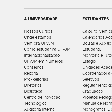
A UNIVERSIDADE
ESTUDANTES
Nossos Cursos
Calouro, vem c
Onde estamos
Calendários Ac
Vem pra UFVJM
Bolsas e Auxílio
Como estudar na UFVJM
Estudantil
Internacionalização
Monitoria e Tuto
UFVJM em Números
Estágio
Conselhos
Unidades Acad
Reitoria
Coordenadoria 
Pró-Reitorias
Seletivos
Diretorias
Regulamento d
Biblioteca
Graduação
Centro de Inovação
Projetos Pedag
Tecnológica
Manual de Norm
Auditoria Interna
Monografias, Di