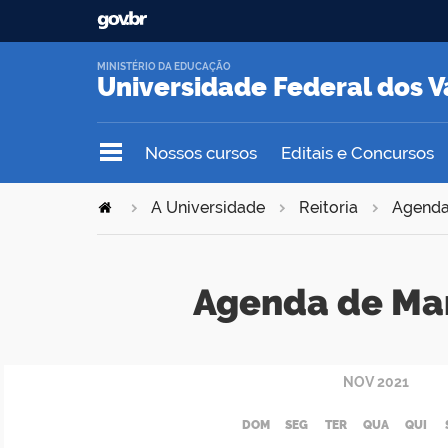
MINISTÉRIO DA EDUCAÇÃO
Universidade Federal dos V
Nossos cursos
Editais e Concursos
A Universidade
Reitoria
Agend
Agenda de Ma
NOV
2021
DOM
SEG
TER
QUA
QUI