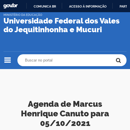
COMUNICA BR
ACESSO À INFORMAÇÃO
PARTI
IR
MINISTÉRIO DA EDUCAÇÃO
Universidade Federal dos Vales
PARA
O
do Jequitinhonha e Mucuri
CONTEÚDO
Buscar no portal
Buscar no portal
Agenda de Marcus
Henrique Canuto para
05/10/2021