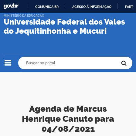
COMUNICA BR
ACESSO À INFORMAÇÃO
PARTI
IR
MINISTÉRIO DA EDUCAÇÃO
Universidade Federal dos Vales
PARA
O
do Jequitinhonha e Mucuri
CONTEÚDO
Buscar no portal
Buscar no portal
Agenda de Marcus
Henrique Canuto para
04/08/2021