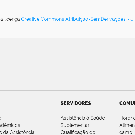
a licença
Creative Commons Atribuição-SemDerivações 3.0
SERVIDORES
COMU
á
Assistência à Saúde
Horári
adêmicos
Suplementar
Alimen
s da Assistência
Qualificação do
campi