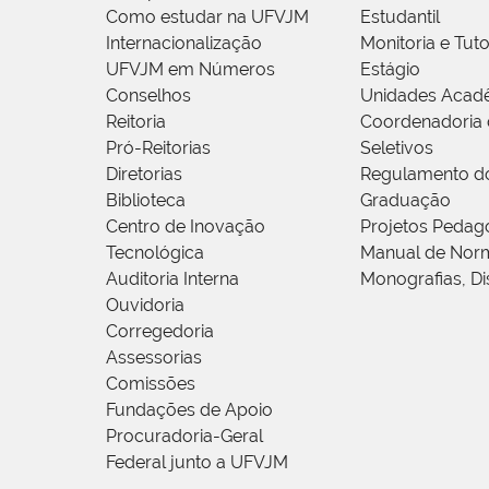
Como estudar na UFVJM
Estudantil
Internacionalização
Monitoria e Tuto
UFVJM em Números
Estágio
Conselhos
Unidades Acad
Reitoria
Coordenadoria 
Pró-Reitorias
Seletivos
Diretorias
Regulamento d
Biblioteca
Graduação
Centro de Inovação
Projetos Pedag
Tecnológica
Manual de Norm
Auditoria Interna
Monografias, Di
Ouvidoria
Corregedoria
Assessorias
Comissões
Fundações de Apoio
Procuradoria-Geral
Federal junto a UFVJM