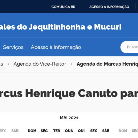
COMUNICA BR
ACESSO À INFORMAÇÃO
IR
PARA
ales do Jequitinhonha e Mucuri
O
CONTEÚDO
Busca
Busca
Serviços
Acesso à Informação
as
Agenda do Vice-Reitor
Agenda de Marcus Henri
rcus Henrique Canuto pa
MAI
2021
SEX
SÁB
DOM
SEG
TER
QUA
QUI
SEX
SÁB
DOM
SE