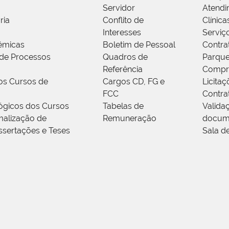
Servidor
Atendi
ria
Conflito de
Clínica
Interesses
Serviç
êmicas
Boletim de Pessoal
Contra
de Processos
Quadros de
Parque
Referência
Compr
os Cursos de
Cargos CD, FG e
Licitaç
FCC
Contra
ógicos dos Cursos
Tabelas de
Valida
alização de
Remuneração
docum
ssertações e Teses
Sala d