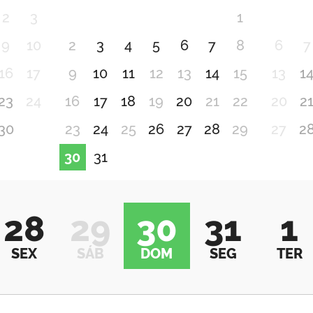
2
3
1
9
10
2
3
4
5
6
7
8
6
7
16
17
9
10
11
12
13
14
15
13
1
23
24
16
17
18
19
20
21
22
20
2
30
23
24
25
26
27
28
29
27
2
30
31
28
29
30
31
1
SEX
SÁB
DOM
SEG
TER