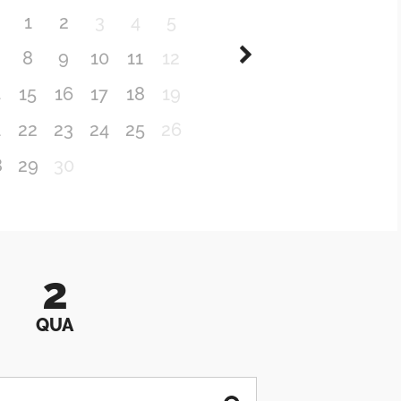
1
2
3
4
5
8
9
10
11
12
4
15
16
17
18
19
1
22
23
24
25
26
8
29
30
2
QUA