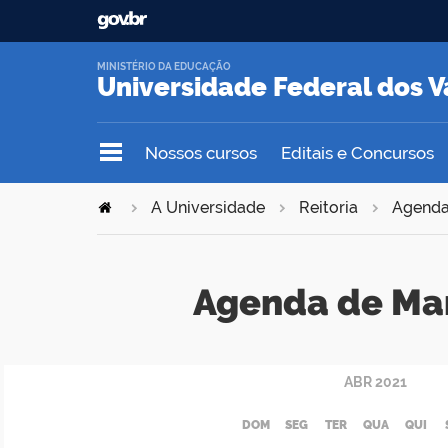
MINISTÉRIO DA EDUCAÇÃO
Universidade Federal dos V
Nossos cursos
Editais e Concursos
A Universidade
Reitoria
Agend
Agenda de Ma
ABR
2021
DOM
SEG
TER
QUA
QUI