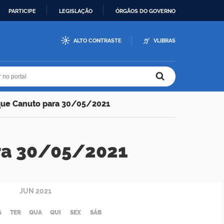
PARTICIPE
LEGISLAÇÃO
ÓRGÃOS DO GOVERNO
ALTO CONTRASTE
VLIBRAS
r no portal
r no portal
que Canuto para 30/05/2021
ra 30/05/2021
JUN
2021
G
TER
QUA
QUI
SEX
SÁB