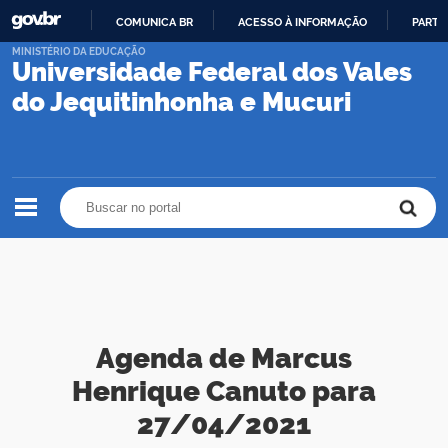
COMUNICA BR
ACESSO À INFORMAÇÃO
PARTI
IR
MINISTÉRIO DA EDUCAÇÃO
Universidade Federal dos Vales
PARA
O
do Jequitinhonha e Mucuri
CONTEÚDO
Buscar no portal
Buscar no portal
Agenda de Marcus
Henrique Canuto para
27/04/2021