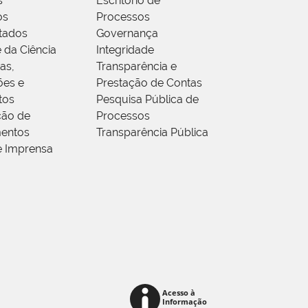
s
Escritório de
os
Processos
tados
Governança
 da Ciência
Integridade
as,
Transparência e
ões e
Prestação de Contas
tos
Pesquisa Pública de
ção de
Processos
entos
Transparência Pública
e Imprensa