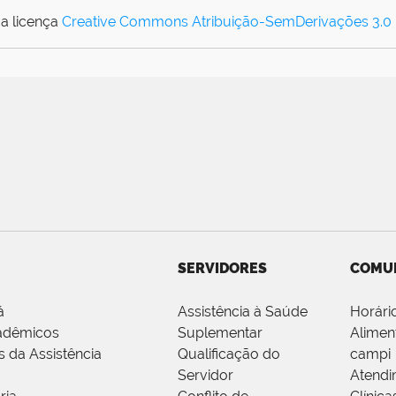
a licença
Creative Commons Atribuição-SemDerivações 3.0
SERVIDORES
COMU
á
Assistência à Saúde
Horári
adêmicos
Suplementar
Alimen
s da Assistência
Qualificação do
campi
Servidor
Atendi