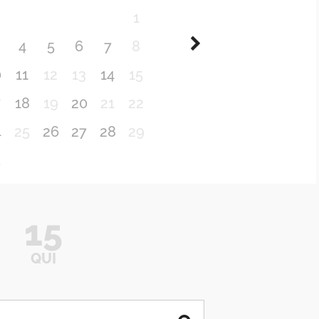
1
4
5
6
7
8
0
11
12
13
14
15
7
18
19
20
21
22
4
25
26
27
28
29
1
15
QUI