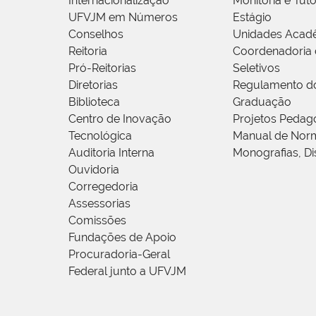
Internacionalização
Monitoria e Tuto
UFVJM em Números
Estágio
Conselhos
Unidades Acad
Reitoria
Coordenadoria 
Pró-Reitorias
Seletivos
Diretorias
Regulamento d
Biblioteca
Graduação
Centro de Inovação
Projetos Pedag
Tecnológica
Manual de Norm
Auditoria Interna
Monografias, Di
Ouvidoria
Corregedoria
Assessorias
Comissões
Fundações de Apoio
Procuradoria-Geral
Federal junto a UFVJM