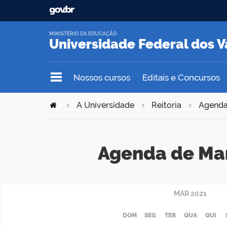
MINISTÉRIO DA EDUCAÇÃO
Universidade Federal dos V
Nossos cursos
Editais e Concursos
A Universidade
Reitoria
Agend
Agenda de Ma
MAR
2021
DOM
SEG
TER
QUA
QUI