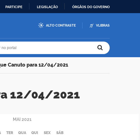
PARTICIPE
LEGISLAÇÃO
ÓRGÃOS DO GOVERNO
ALTO CONTRASTE
VLIBRAS
r no portal
r no portal
que Canuto para 12/04/2021
ra 12/04/2021
MAI
2021
G
TER
QUA
QUI
SEX
SÁB