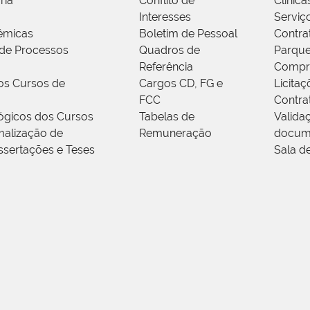
ria
Conflito de
Clínica
Interesses
Serviç
êmicas
Boletim de Pessoal
Contra
de Processos
Quadros de
Parque
Referência
Compr
os Cursos de
Cargos CD, FG e
Licitaç
FCC
Contra
ógicos dos Cursos
Tabelas de
Valida
alização de
Remuneração
docum
ssertações e Teses
Sala d