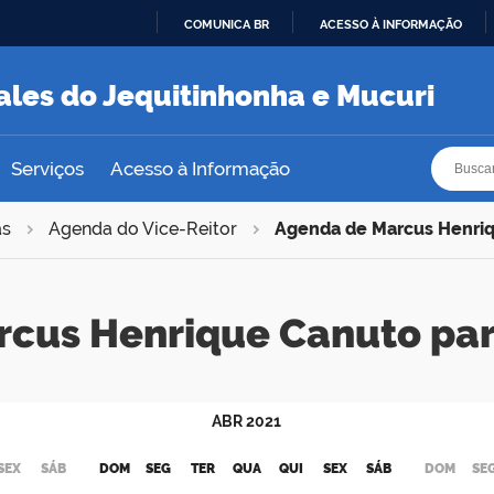
COMUNICA BR
ACESSO À INFORMAÇÃO
IR
PARA
ales do Jequitinhonha e Mucuri
O
CONTEÚDO
Busca
Busca
Serviços
Acesso à Informação
as
Agenda do Vice-Reitor
Agenda de Marcus Henri
rcus Henrique Canuto pa
ABR
2021
SEX
SÁB
DOM
SEG
TER
QUA
QUI
SEX
SÁB
DOM
SE