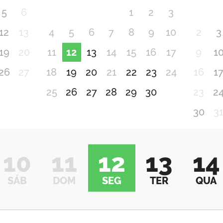
5
6
1
2
3
12
13
4
5
6
7
8
9
10
2
3
19
20
11
12
13
14
15
16
17
9
1
26
27
18
19
20
21
22
23
24
16
1
25
26
27
28
29
30
23
2
30
3
10
11
12
13
14
SÁB
DOM
SEG
TER
QUA