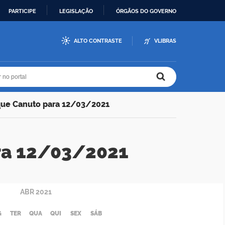
PARTICIPE
LEGISLAÇÃO
ÓRGÃOS DO GOVERNO
ALTO CONTRASTE
VLIBRAS
r no portal
r no portal
que Canuto para 12/03/2021
ra 12/03/2021
ABR
2021
G
TER
QUA
QUI
SEX
SÁB