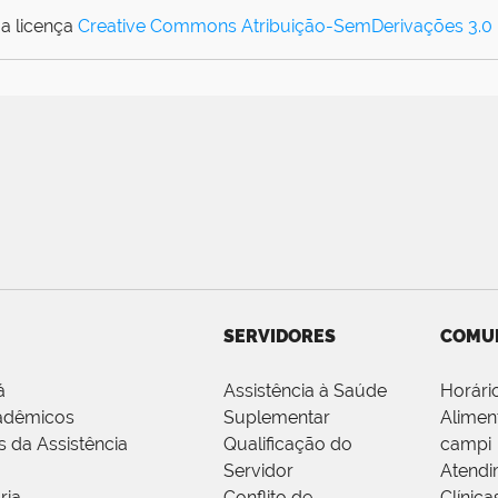
a licença
Creative Commons Atribuição-SemDerivações 3.0
SERVIDORES
COMU
á
Assistência à Saúde
Horári
adêmicos
Suplementar
Alimen
s da Assistência
Qualificação do
campi
Servidor
Atendi
ria
Conflito de
Clínica