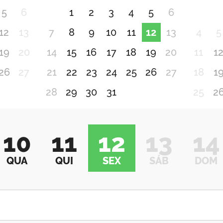
5
6
1
2
3
4
5
6
12
13
7
8
9
10
11
12
13
4
5
19
20
14
15
16
17
18
19
20
11
1
26
27
21
22
23
24
25
26
27
18
1
28
29
30
31
25
2
10
11
12
13
14
QUA
QUI
SEX
SÁB
DOM