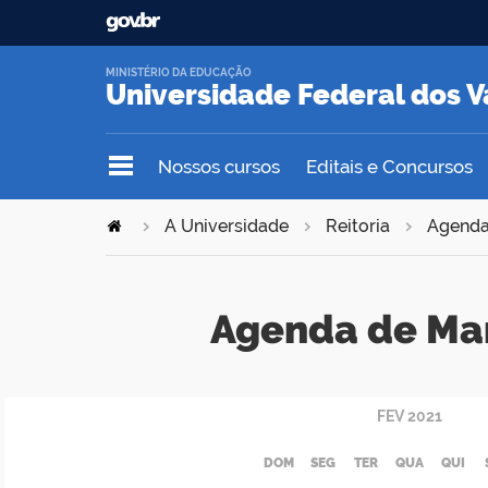
MINISTÉRIO DA EDUCAÇÃO
Universidade Federal dos V
Nossos cursos
Editais e Concursos
A Universidade
Reitoria
Agend
Agenda de Ma
FEV
2021
DOM
SEG
TER
QUA
QUI