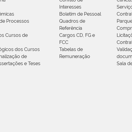
Interesses
Serviç
êmicas
Boletim de Pessoal
Contra
de Processos
Quadros de
Parque
Referência
Compr
os Cursos de
Cargos CD, FG e
Licitaç
FCC
Contra
ógicos dos Cursos
Tabelas de
Valida
alização de
Remuneração
docum
ssertações e Teses
Sala d