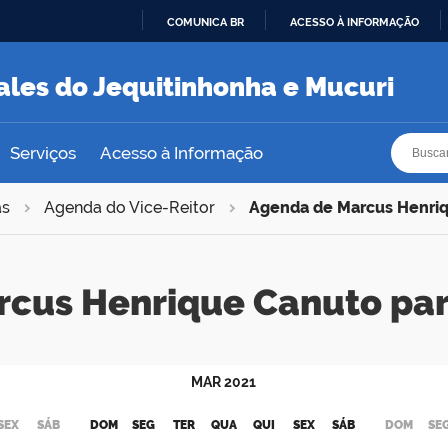
COMUNICA BR
ACESSO À INFORMAÇÃO
IR
PARA
ales do Jequitinhonha e Mucuri
O
CONTEÚDO
Busca
Busca
Serviços
Acesso à Informação
as
Agenda do Vice-Reitor
Agenda de Marcus Henri
rcus Henrique Canuto pa
MAR
2021
SEX
SÁB
DOM
SEG
TER
QUA
QUI
SEX
SÁB
DOM
SE