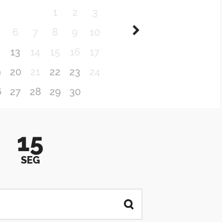
1
2
3
6
7
8
9
10
2
13
14
15
16
17
9
20
21
22
23
24
6
27
28
29
30
15
SEG