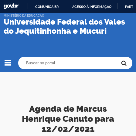
COMUNICA BR
ACESSO À INFORMAÇÃO
PARTI
IR
MINISTÉRIO DA EDUCAÇÃO
Universidade Federal dos Vales
PARA
O
do Jequitinhonha e Mucuri
CONTEÚDO
Buscar no portal
Buscar no portal
Agenda de Marcus
Henrique Canuto para
12/02/2021