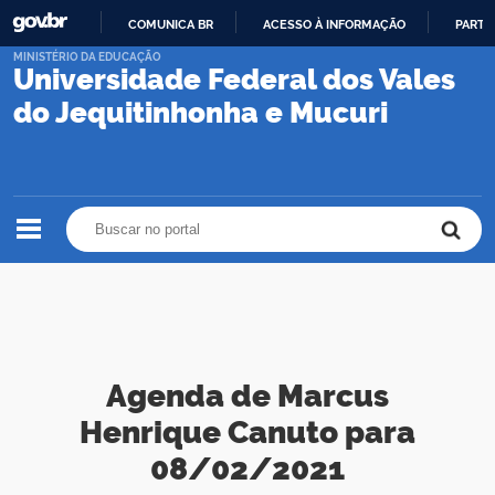
COMUNICA BR
ACESSO À INFORMAÇÃO
PARTI
IR
MINISTÉRIO DA EDUCAÇÃO
Universidade Federal dos Vales
PARA
O
do Jequitinhonha e Mucuri
CONTEÚDO
Buscar no portal
Buscar no portal
Agenda de Marcus
Henrique Canuto para
08/02/2021