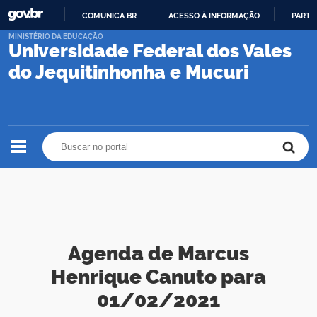
COMUNICA BR
ACESSO À INFORMAÇÃO
PARTI
IR
MINISTÉRIO DA EDUCAÇÃO
Universidade Federal dos Vales
PARA
O
do Jequitinhonha e Mucuri
CONTEÚDO
Buscar no portal
Buscar no portal
Agenda de Marcus
Henrique Canuto para
01/02/2021