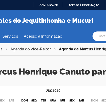
COMUNICA BR
ACESSO À INFORMAÇÃO
IR
PARA
ales do Jequitinhonha e Mucuri
O
CONTEÚDO
Busca
Busca
Serviços
Acesso à Informação
as
Agenda do Vice-Reitor
Agenda de Marcus Henri
rcus Henrique Canuto pa
DEZ
2020
SEX
SÁB
DOM
SEG
TER
QUA
QUI
SEX
SÁB
DOM
SE