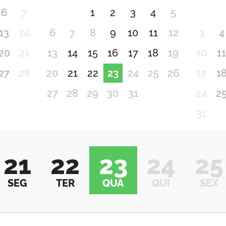
6
7
1
2
3
4
5
13
14
6
7
8
9
10
11
12
3
4
20
21
13
14
15
16
17
18
19
10
1
27
28
20
21
22
23
24
25
26
17
1
27
28
29
30
31
24
2
31
21
22
23
24
25
SEG
TER
QUA
QUI
SEX