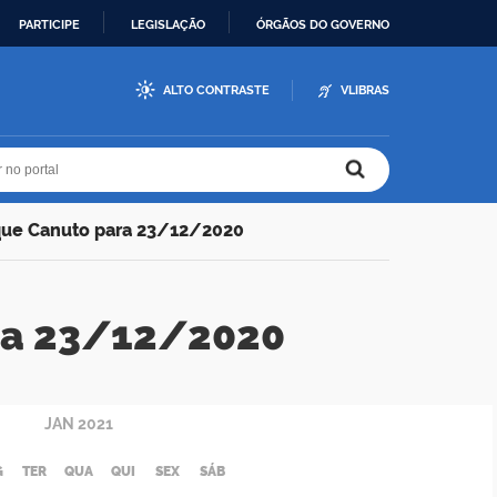
PARTICIPE
LEGISLAÇÃO
ÓRGÃOS DO GOVERNO
ALTO CONTRASTE
VLIBRAS
r no portal
r no portal
que Canuto para 23/12/2020
ra 23/12/2020
JAN
2021
G
TER
QUA
QUI
SEX
SÁB