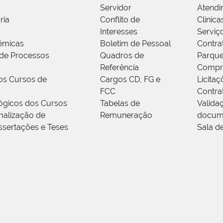
Servidor
Atendi
ria
Conflito de
Clínica
Interesses
Serviç
êmicas
Boletim de Pessoal
Contra
de Processos
Quadros de
Parque
Referência
Compr
os Cursos de
Cargos CD, FG e
Licitaç
FCC
Contra
ógicos dos Cursos
Tabelas de
Valida
alização de
Remuneração
docum
ssertações e Teses
Sala d