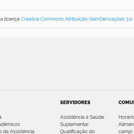
a licença
Creative Commons Atribuição-SemDerivações 3.0
SERVIDORES
COMU
á
Assistência à Saúde
Horári
adêmicos
Suplementar
Alimen
s da Assistência
Qualificação do
campi