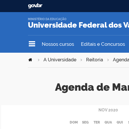
MINISTÉRIO DA EDUCAÇÃO
Universidade Federal dos V
Nossos cursos
Editais e Concursos
A Universidade
Reitoria
Agend
Agenda de Ma
NOV
2020
DOM
SEG
TER
QUA
QUI