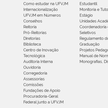
Como estudar na UFVJM
Estudantil
Internacionalização
Monitoria e Tuto
UFVJM em Números
Estágio
Conselhos
Unidades Acad
Reitoria
Coordenadoria 
Pró-Reitorias
Seletivos
Diretorias
Regulamento d
Biblioteca
Graduação
Centro de Inovação
Projetos Pedag
Tecnológica
Manual de Norm
Auditoria Interna
Monografias, Di
Ouvidoria
Corregedoria
Assessorias
Comissões
Fundações de Apoio
Procuradoria-Geral
Federal junto a UFVJM