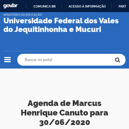
COMUNICA BR
ACESSO À INFORMAÇÃO
PARTI
IR
MINISTÉRIO DA EDUCAÇÃO
Universidade Federal dos Vales
PARA
O
do Jequitinhonha e Mucuri
CONTEÚDO
Buscar no portal
Buscar no portal
Agenda de Marcus
Henrique Canuto para
30/06/2020