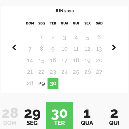
JUN
2020
DOM
SEG
TER
QUA
QUI
SEX
SÁB
1
2
3
4
5
6
7
8
9
10
11
12
13
14
15
16
17
18
19
20
21
22
23
24
25
26
27
28
29
30
28
29
30
1
2
DOM
SEG
TER
QUA
QUI