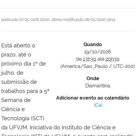
publicado
07/05/2026 21h00,
última modificação
08/05/2026 13h14
Quando
Está aberto o
19/10/2026
prazo, até o
de
13h30
até
20h30
próximo dia 1º de
(America/Sao_Paulo / UTC-200)
julho, de
Onde
submissão de
Diamantina
trabalhos para a 5ª
Adicionar evento ao calendário
Semana de
iCal
Ciência e
Tecnologia (SCT)
da UFVJM. Iniciativa do Instituto de Ciência e