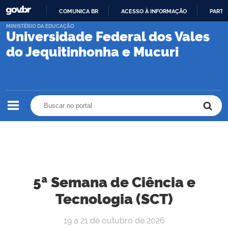
COMUNICA BR
ACESSO À INFORMAÇÃO
PARTI
IR
MINISTÉRIO DA EDUCAÇÃO
Universidade Federal dos Vales
PARA
O
do Jequitinhonha e Mucuri
CONTEÚDO
Buscar no portal
Buscar no portal
5ª Semana de Ciência e
Tecnologia (SCT)
19 a 21 de outubro de 2026