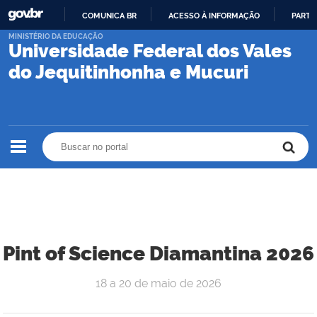
COMUNICA BR
ACESSO À INFORMAÇÃO
PARTI
IR
MINISTÉRIO DA EDUCAÇÃO
Universidade Federal dos Vales
PARA
O
do Jequitinhonha e Mucuri
CONTEÚDO
Buscar no portal
Buscar no portal
Pint of Science Diamantina 2026
18 a 20 de maio de 2026