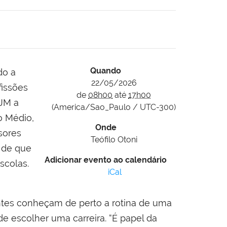
Quando
do a
22/05/2026
fissões
de
08h00
até
17h00
VJM a
(America/Sao_Paulo / UTC-300)
o Médio,
Onde
sores
Teófilo Otoni
é de que
Adicionar evento ao calendário
scolas.
iCal
antes conheçam de perto a rotina de uma
e escolher uma carreira. “É papel da