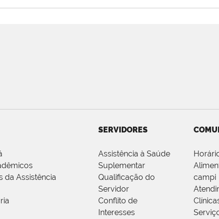
SERVIDORES
COMU
á
Assistência à Saúde
Horári
adêmicos
Suplementar
Alimen
s da Assistência
Qualificação do
campi
Servidor
Atendi
ria
Conflito de
Clínica
Interesses
Serviç