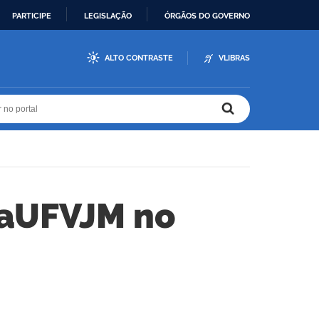
PARTICIPE
LEGISLAÇÃO
ÓRGÃOS DO GOVERNO
ALTO CONTRASTE
VLIBRAS
r no portal
r no portal
raUFVJM no