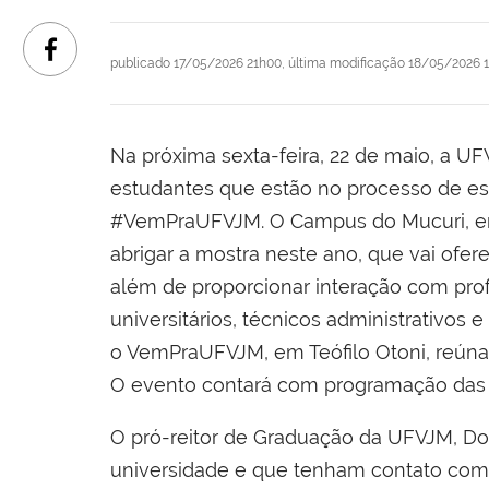
publicado
17/05/2026 21h00,
última modificação
18/05/2026 
Na próxima sexta-feira, 22 de maio, a UF
estudantes que estão no processo de esco
#VemPraUFVJM. O Campus do Mucuri, em 
abrigar a mostra neste ano, que vai ofe
além de proporcionar interação com prof
universitários, técnicos administrativos
o VemPraUFVJM, em Teófilo Otoni, reúna 
O evento contará com programação das 
O pró-reitor de Graduação da UFVJM, Dou
universidade e que tenham contato com d