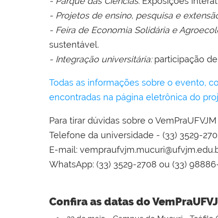
- Parque das Ciências
: Exposições intera
- Projetos de ensino, pesquisa e extensão
- Feira de Economia Solidária e Agroecol
sustentável.
- Integração universitária:
participação de 
Todas as informações sobre o evento, co
encontradas na página eletrônica do proj
Para tirar dúvidas sobre o VemPraUFVJM
Telefone da universidade - (33) 3529-27
E-mail: vempraufvjm.mucuri@ufvjm.edu.
WhatsApp: (33) 3529-2708 ou (33) 98886
Confira as datas do VemPraUFV