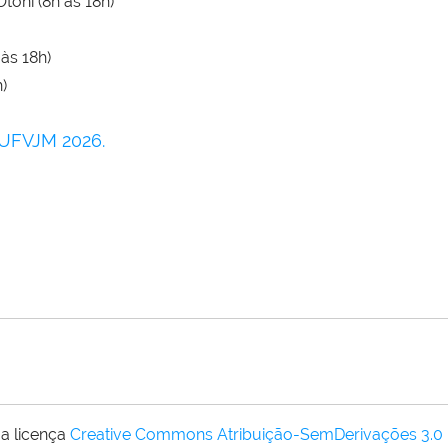
toni (8h às 18h)
às 18h)
)
aUFVJM 2026.
a licença
Creative Commons Atribuição-SemDerivações 3.0