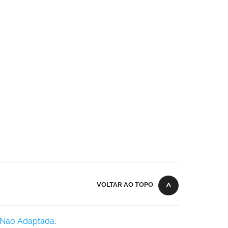
VOLTAR AO TOPO
 Não Adaptada
.