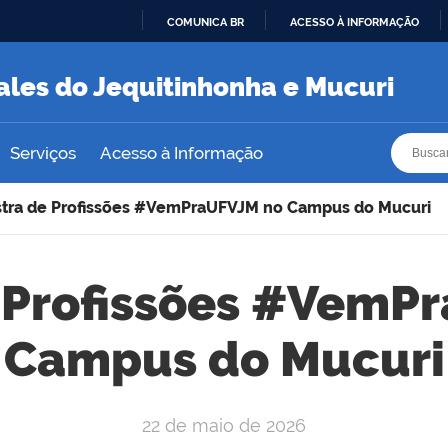
COMUNICA BR
ACESSO À INFORMAÇÃO
IR
PARA
ales do Jequitinhonha e Mucuri
O
CONTEÚDO
Busca
Busca
Serviços
Acesso à Informação
tra de Profissões #VemPraUFVJM no Campus do Mucuri
 Profissões #VemP
Campus do Mucuri
22 de maio de 2026