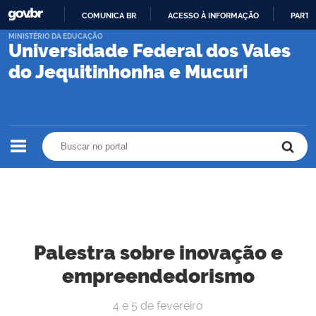
COMUNICA BR
ACESSO À INFORMAÇÃO
PARTI
IR
MINISTÉRIO DA EDUCAÇÃO
Universidade Federal dos Vales
PARA
O
do Jequitinhonha e Mucuri
CONTEÚDO
Buscar no portal
Buscar no portal
Palestra sobre inovação e
empreendedorismo
4 e 5 de fevereiro