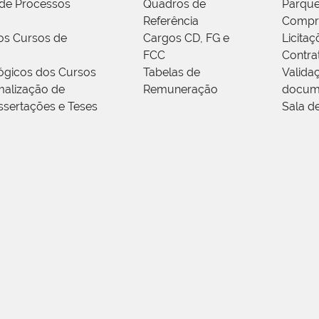
de Processos
Quadros de
Parque
Referência
Compr
os Cursos de
Cargos CD, FG e
Licitaç
FCC
Contra
ógicos dos Cursos
Tabelas de
Valida
alização de
Remuneração
docum
ssertações e Teses
Sala d