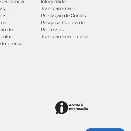
 da Ciência
Integridade
as,
Transparência e
ões e
Prestação de Contas
tos
Pesquisa Pública de
ção de
Processos
entos
Transparência Pública
e Imprensa