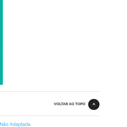
VOLTAR AO TOPO
 Não Adaptada
.