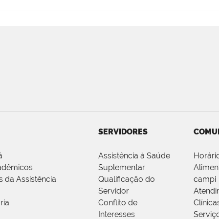
SERVIDORES
COMU
á
Assistência à Saúde
Horári
adêmicos
Suplementar
Alimen
s da Assistência
Qualificação do
campi
Servidor
Atendi
ria
Conflito de
Clínica
Interesses
Serviç