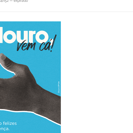
14h52
—
expirado