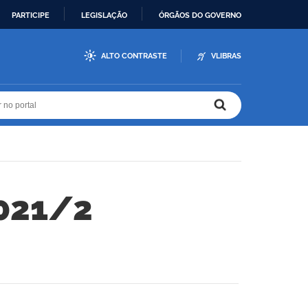
PARTICIPE
LEGISLAÇÃO
ÓRGÃOS DO GOVERNO
ALTO CONTRASTE
VLIBRAS
r no portal
r no portal
2021/2