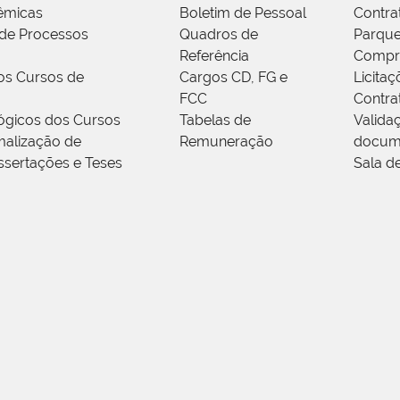
êmicas
Boletim de Pessoal
Contra
de Processos
Quadros de
Parque
Referência
Compr
os Cursos de
Cargos CD, FG e
Licitaç
FCC
Contra
ógicos dos Cursos
Tabelas de
Valida
alização de
Remuneração
docum
ssertações e Teses
Sala d