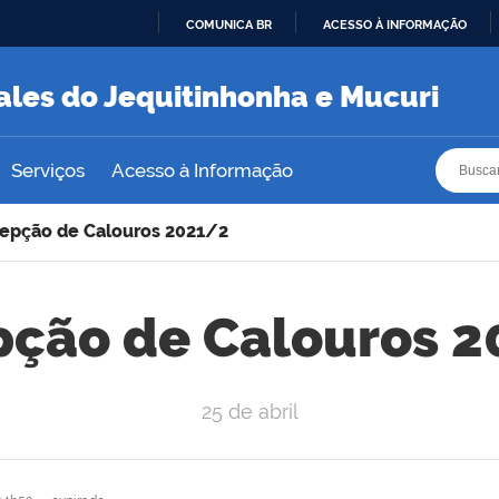
COMUNICA BR
ACESSO À INFORMAÇÃO
IR
PARA
ales do Jequitinhonha e Mucuri
O
CONTEÚDO
Busca
Busca
Serviços
Acesso à Informação
epção de Calouros 2021/2
ção de Calouros 
25 de abril