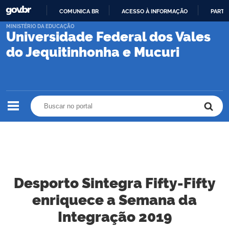
COMUNICA BR
ACESSO À INFORMAÇÃO
PARTI
IR
MINISTÉRIO DA EDUCAÇÃO
Universidade Federal dos Vales
PARA
O
do Jequitinhonha e Mucuri
CONTEÚDO
Buscar no portal
Buscar no portal
Desporto Sintegra Fifty-Fifty
enriquece a Semana da
Integração 2019