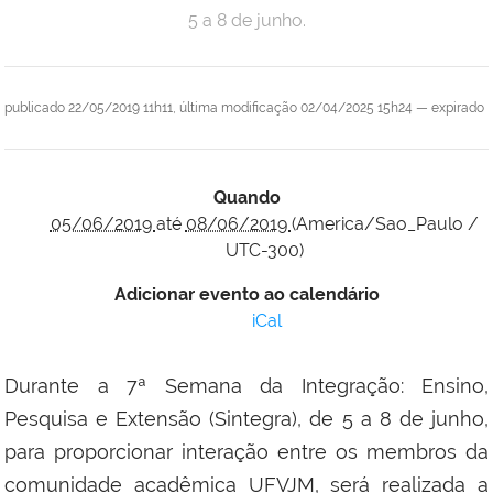
5 a 8 de junho.
publicado
22/05/2019 11h11,
última modificação
02/04/2025 15h24
—
expirado
Quando
05/06/2019
até
08/06/2019
(America/Sao_Paulo /
UTC-300)
Adicionar evento ao calendário
iCal
Durante a 7ª Semana da Integração: Ensino,
Pesquisa e Extensão (Sintegra), de 5 a 8 de junho,
para proporcionar interação entre os membros da
comunidade acadêmica UFVJM, será realizada a