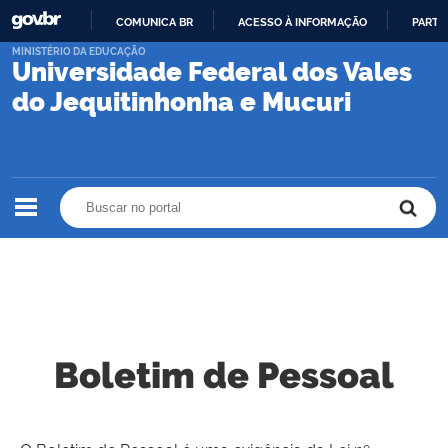
COMUNICA BR
ACESSO À INFORMAÇÃO
PARTI
IR
MINISTÉRIO DA EDUCAÇÃO
Universidade Federal dos Vales
PARA
O
do Jequitinhonha e Mucuri
CONTEÚDO
Buscar no portal
Buscar no portal
Boletim de Pessoal