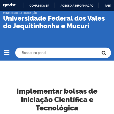
COMUNICA BR
ACESSO À INFORMAÇÃO
PARTI
IR
MINISTÉRIO DA EDUCAÇÃO
Universidade Federal dos Vales
PARA
O
do Jequitinhonha e Mucuri
CONTEÚDO
Buscar no portal
Buscar no portal
Implementar bolsas de
Iniciação Científica e
Tecnológica