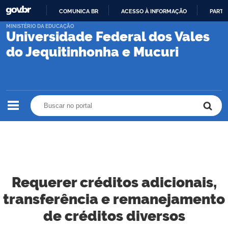
COMUNICA BR
ACESSO À INFORMAÇÃO
PARTI
IR
MINISTÉRIO DA EDUCAÇÃO
Universidade Federal dos Vales
PARA
O
do Jequitinhonha e Mucuri
CONTEÚDO
Buscar no portal
Buscar no portal
Requerer créditos adicionais,
transferência e remanejamento
de créditos diversos