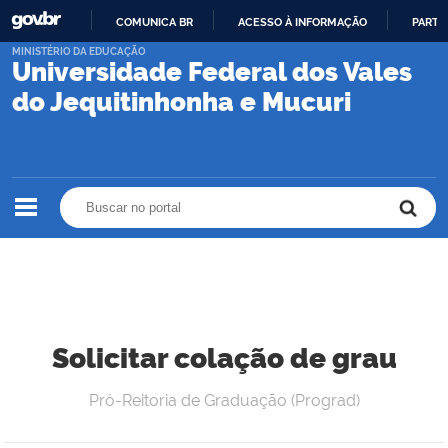
COMUNICA BR
ACESSO À INFORMAÇÃO
PARTI
IR
MINISTÉRIO DA EDUCAÇÃO
Universidade Federal dos Vales
PARA
O
do Jequitinhonha e Mucuri
CONTEÚDO
Buscar no portal
Buscar no portal
Solicitar colação de grau
Pró-Reitoria de Graduação (Prograd)