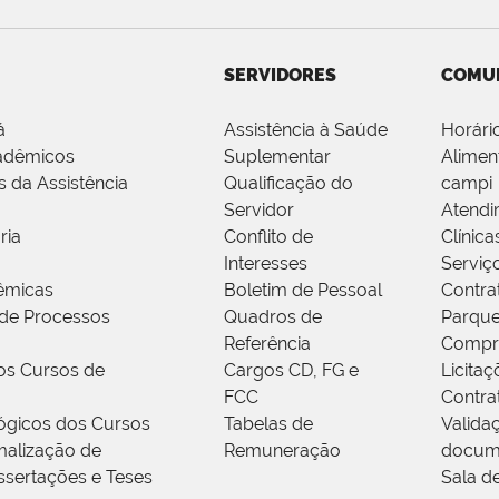
SERVIDORES
COMU
á
Assistência à Saúde
Horári
adêmicos
Suplementar
Alimen
s da Assistência
Qualificação do
campi
Servidor
Atendi
ria
Conflito de
Clínica
Interesses
Serviç
êmicas
Boletim de Pessoal
Contra
de Processos
Quadros de
Parque
Referência
Compr
os Cursos de
Cargos CD, FG e
Licitaç
FCC
Contra
ógicos dos Cursos
Tabelas de
Valida
alização de
Remuneração
docum
ssertações e Teses
Sala d