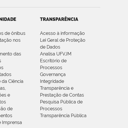
NIDADE
TRANSPARÊNCIA
os de ônibus
Acesso à informação
tação nos
Lei Geral de Proteção
de Dados
mento das
Analisa UFVJM
s
Escritório de
os
Processos
tados
Governança
 da Ciência
Integridade
as,
Transparência e
ões e
Prestação de Contas
tos
Pesquisa Pública de
ção de
Processos
entos
Transparência Pública
e Imprensa