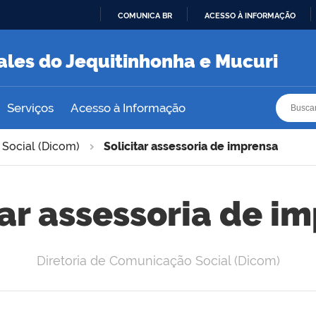
COMUNICA BR
ACESSO À INFORMAÇÃO
IR
PARA
ales do Jequitinhonha e Mucuri
O
CONTEÚDO
Busca
Busca
Serviços
Acesso à Informação
 Social (Dicom)
Solicitar assessoria de imprensa
tar assessoria de i
Diretoria de Comunicação Social (Dicom)