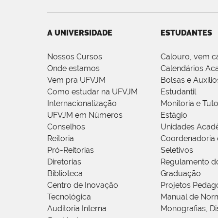
A UNIVERSIDADE
ESTUDANTES
Nossos Cursos
Calouro, vem c
Onde estamos
Calendários Ac
Vem pra UFVJM
Bolsas e Auxílio
Como estudar na UFVJM
Estudantil
Internacionalização
Monitoria e Tuto
UFVJM em Números
Estágio
Conselhos
Unidades Acad
Reitoria
Coordenadoria 
Pró-Reitorias
Seletivos
Diretorias
Regulamento d
Biblioteca
Graduação
Centro de Inovação
Projetos Pedag
Tecnológica
Manual de Norm
Auditoria Interna
Monografias, Di