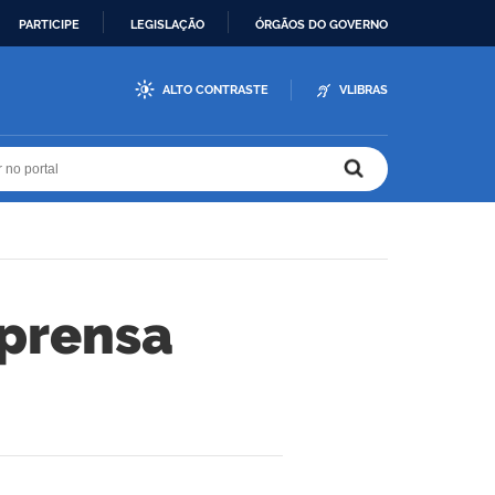
PARTICIPE
LEGISLAÇÃO
ÓRGÃOS DO GOVERNO
ALTO CONTRASTE
VLIBRAS
r no portal
r no portal
mprensa