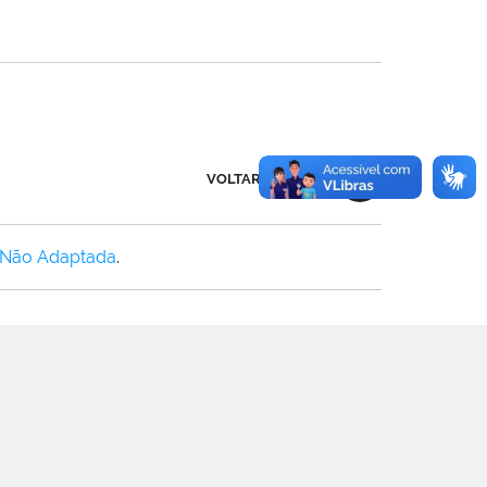
VOLTAR AO TOPO
 Não Adaptada
.