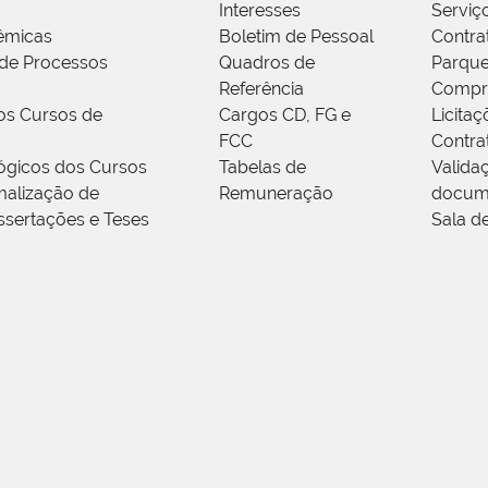
Interesses
Serviç
êmicas
Boletim de Pessoal
Contra
de Processos
Quadros de
Parque
Referência
Compr
os Cursos de
Cargos CD, FG e
Licitaç
FCC
Contra
ógicos dos Cursos
Tabelas de
Valida
alização de
Remuneração
docum
ssertações e Teses
Sala d