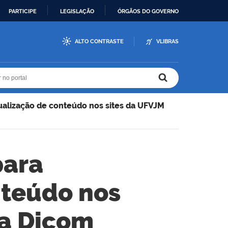
PARTICIPE
LEGISLAÇÃO
ÓRGÃOS DO GOVERNO
ALTO CONTRASTE
VLIBRAS
r no portal
r no portal
ualização de conteúdo nos sites da UFVJM
para
nteúdo nos
la Dicom