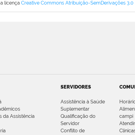
a licença
Creative Commons Atribuição-SemDerivações 3.0
SERVIDORES
COMU
á
Assistência à Saúde
Horári
adêmicos
Suplementar
Alimen
s da Assistência
Qualificação do
campi
Servidor
Atendi
ria
Conflito de
Clínica