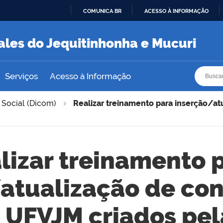
COMUNICA BR
ACESSO À INFORMAÇÃO
IR
PARA
ales do Jequitinhonha e Mucuri
O
CONTEÚDO
Busca
Busca
Serviços
Acesso à Informação
 Social (Dicom)
Realizar treinamento para inserção/at
lizar treinamento 
atualização de co
a UFVJM criados pe