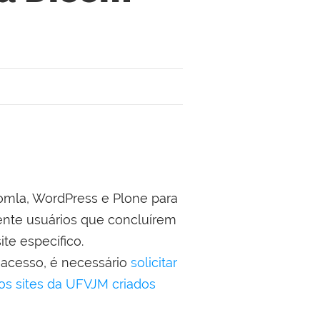
omla, WordPress e Plone para
ente usuários que concluírem
te específico.
a acesso, é necessário
solicitar
os sites da UFVJM criados