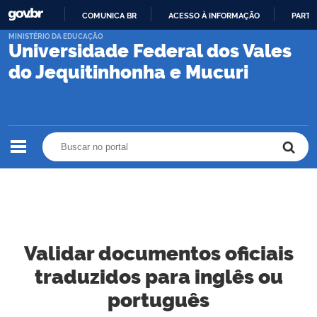
COMUNICA BR
ACESSO À INFORMAÇÃO
PARTI
IR
MINISTÉRIO DA EDUCAÇÃO
Universidade Federal dos Vales
PARA
O
do Jequitinhonha e Mucuri
CONTEÚDO
Buscar no portal
Buscar no portal
Validar documentos oficiais
traduzidos para inglês ou
português