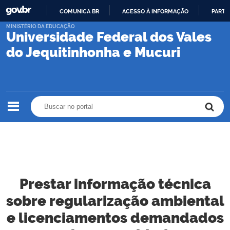
COMUNICA BR
ACESSO À INFORMAÇÃO
PARTI
IR
MINISTÉRIO DA EDUCAÇÃO
Universidade Federal dos Vales
PARA
O
do Jequitinhonha e Mucuri
CONTEÚDO
Buscar no portal
Buscar no portal
Prestar informação técnica
sobre regularização ambiental
e licenciamentos demandados