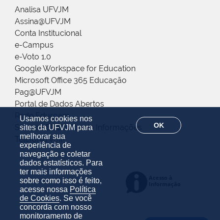
Analisa UFVJM
Assina@UFVJM
Conta Institucional
e-Campus
e-Voto 1.0
Google Workspace for Education
Microsoft Office 365 Educação
Pag@UFVJM
Portal de Dados Abertos
Rede Eduroam
Usamos cookies nos
OK
Sistema Eletrônico de Informações
sites da UFVJM para
melhorar sua
Telefonia VoIP
experiência de
navegação e coletar
dados estatísticos. Para
ter mais informações
sobre como isso é feito,
acesse nossa
Política
de Cookies
. Se você
concorda com nosso
monitoramento de