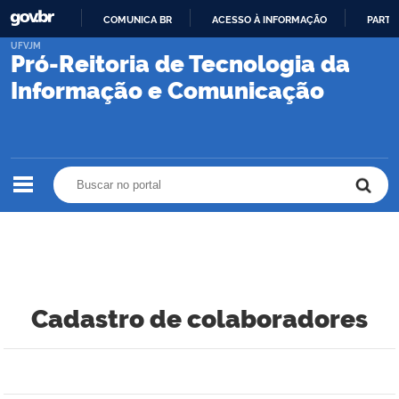
COMUNICA BR
ACESSO À INFORMAÇÃO
PARTI
IR
UFVJM
Pró-Reitoria de Tecnologia da
PARA
O
Informação e Comunicação
CONTEÚDO
Buscar no portal
Buscar no portal
Cadastro de colaboradores