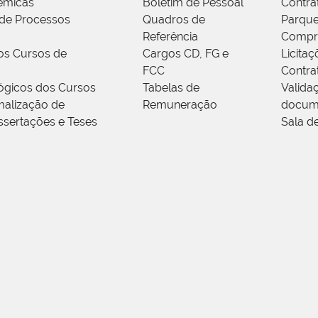
êmicas
Boletim de Pessoal
Contra
de Processos
Quadros de
Parque
Referência
Compr
os Cursos de
Cargos CD, FG e
Licitaç
FCC
Contra
ógicos dos Cursos
Tabelas de
Valida
alização de
Remuneração
docum
ssertações e Teses
Sala d