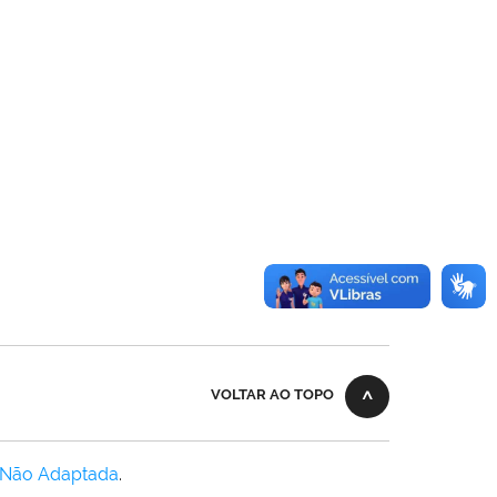
VOLTAR AO TOPO
 Não Adaptada
.