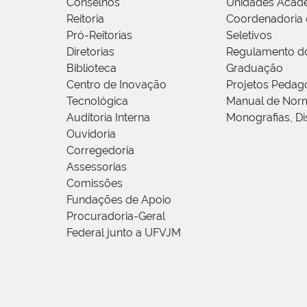
Conselhos
Unidades Acad
Reitoria
Coordenadoria 
Pró-Reitorias
Seletivos
Diretorias
Regulamento d
Biblioteca
Graduação
Centro de Inovação
Projetos Pedag
Tecnológica
Manual de Norm
Auditoria Interna
Monografias, Di
Ouvidoria
Corregedoria
Assessorias
Comissões
Fundações de Apoio
Procuradoria-Geral
Federal junto a UFVJM