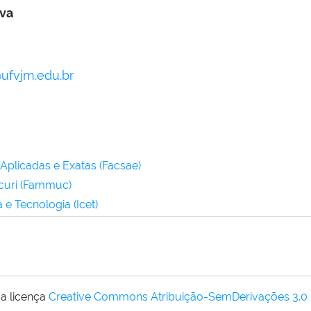
iva
@ufvjm.edu.br
Aplicadas e Exatas (Facsae)
curi (Fammuc)
 e Tecnologia (Icet)
a licença
Creative Commons Atribuição-SemDerivações 3.0