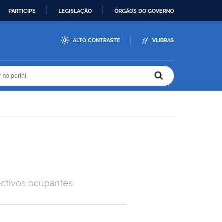
PARTICIPE
LEGISLAÇÃO
ÓRGÃOS DO GOVERNO
ALTO CONTRASTE
VLIBRAS
r no portal
r no portal
ectivos ocupantes