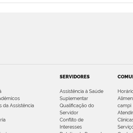
SERVIDORES
COMU
á
Assistência à Saúde
Horári
adêmicos
Suplementar
Alimen
s da Assistência
Qualificação do
campi
Servidor
Atendi
ria
Conflito de
Clínica
Interesses
Serviç