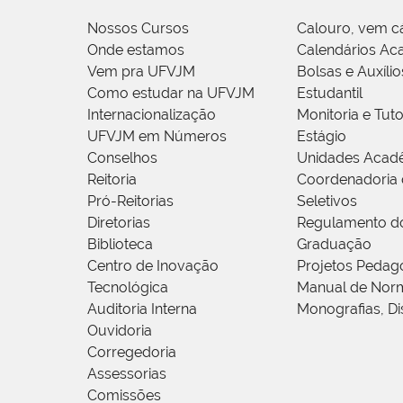
Nossos Cursos
Calouro, vem c
Onde estamos
Calendários Ac
Vem pra UFVJM
Bolsas e Auxílio
Como estudar na UFVJM
Estudantil
Internacionalização
Monitoria e Tuto
UFVJM em Números
Estágio
Conselhos
Unidades Acad
Reitoria
Coordenadoria 
Pró-Reitorias
Seletivos
Diretorias
Regulamento d
Biblioteca
Graduação
Centro de Inovação
Projetos Pedag
Tecnológica
Manual de Norm
Auditoria Interna
Monografias, Di
Ouvidoria
Corregedoria
Assessorias
Comissões