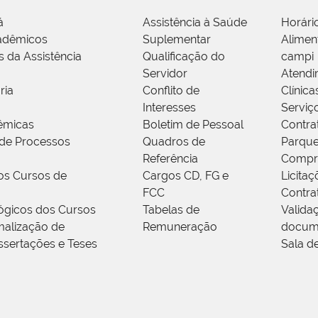
á
Assistência à Saúde
Horári
adêmicos
Suplementar
Alimen
s da Assistência
Qualificação do
campi
Servidor
Atendi
ria
Conflito de
Clínica
Interesses
Serviç
êmicas
Boletim de Pessoal
Contra
de Processos
Quadros de
Parque
Referência
Compr
os Cursos de
Cargos CD, FG e
Licitaç
FCC
Contra
ógicos dos Cursos
Tabelas de
Valida
alização de
Remuneração
docum
ssertações e Teses
Sala d