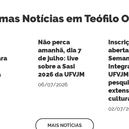
imas Notícias em Teófilo O
Não perca
Inscri
amanhã, dia 7
aberta
ara
de julho: live
Seman
sobre a Sasi
Integr
a
2026 da UFVJM
UFVJM:
pesqui
06/07/2026
extens
cultur
02/07/2
MAIS NOTÍCIAS