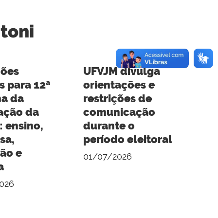
toni
ções
UFVJM divulga
s para 12ª
orientações e
a da
restrições de
ação da
comunicação
 ensino,
durante o
sa,
período eleitoral
ão e
01/07/2026
a
026