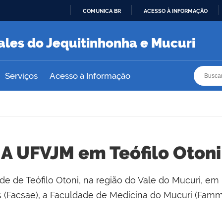
COMUNICA BR
ACESSO À INFORMAÇÃO
IR
PARA
ales do Jequitinhonha e Mucuri
O
CONTEÚDO
Busca
Busca
Serviços
Acesso à Informação
A UFVJM em Teófilo Otoni
e de Teófilo Otoni, na região do Vale do Mucuri, em
s (Facsae), a Faculdade de Medicina do Mucuri (Fammu