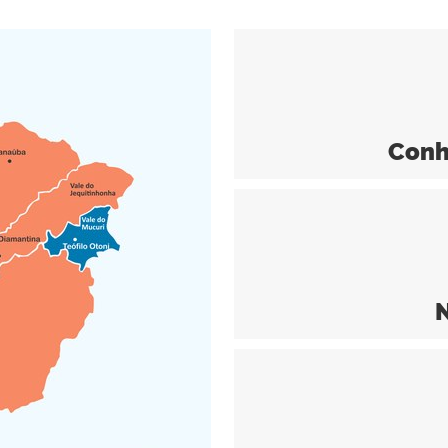
Conh
N