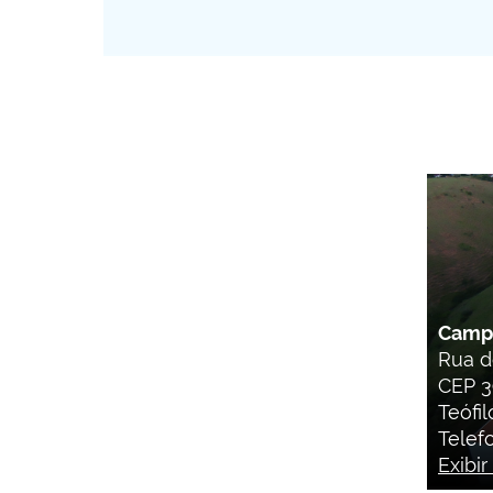
Camp
Rua d
CEP 3
Teófi
Telef
Exibi