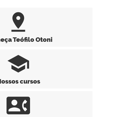
pin_drop
eça Teófilo Otoni
school
ossos cursos
contact_phone