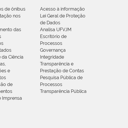
os de ônibus
Acesso à informação
tação nos
Lei Geral de Proteção
de Dados
mento das
Analisa UFVJM
s
Escritório de
os
Processos
tados
Governança
 da Ciência
Integridade
as,
Transparência e
ões e
Prestação de Contas
tos
Pesquisa Pública de
ção de
Processos
entos
Transparência Pública
e Imprensa