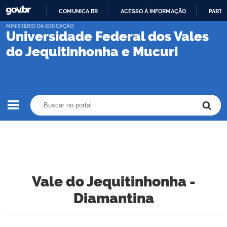
COMUNICA BR
ACESSO À INFORMAÇÃO
PARTI
IR
MINISTÉRIO DA EDUCAÇÃO
Universidade Federal dos Vales
PARA
O
do Jequitinhonha e Mucuri
CONTEÚDO
Buscar no portal
Buscar no portal
Vale do Jequitinhonha -
Diamantina