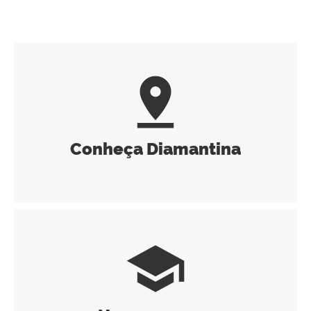
pin_drop
Conheça Diamantina
school