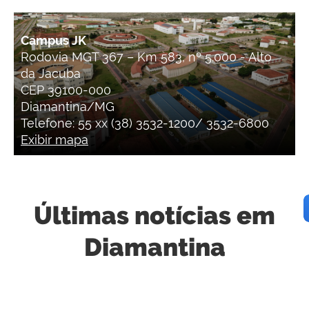
Campus JK
Rodovia MGT 367 – Km 583, nº 5.000 - Alto
da Jacuba
CEP 39100-000
Diamantina/MG
Telefone: 55 xx (38) 3532-1200/ 3532-6800
Exibir mapa
Últimas notícias em
Diamantina