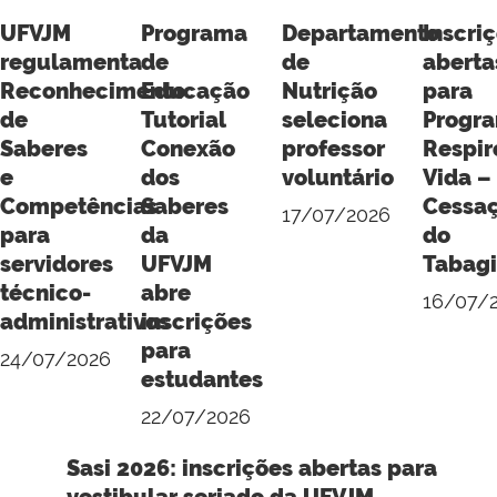
UFVJM
Programa
Departamento
Inscri
regulamenta
de
de
aberta
Reconhecimento
Educação
Nutrição
para
de
Tutorial
seleciona
Progr
Saberes
Conexão
professor
Respir
e
dos
voluntário
Vida –
Competências
Saberes
Cessa
17/07/2026
para
da
do
servidores
UFVJM
Tabag
técnico-
abre
16/07/
administrativos
inscrições
para
24/07/2026
estudantes
22/07/2026
Sasi 2026: inscrições abertas para