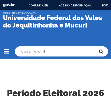
COMUNICA BR
ACESSO À INFORMAÇÃO
PARTI
IR
MINISTÉRIO DA EDUCAÇÃO
Universidade Federal dos Vales
PARA
O
do Jequitinhonha e Mucuri
CONTEÚDO
Buscar no portal
Buscar no portal
Período Eleitoral 2026