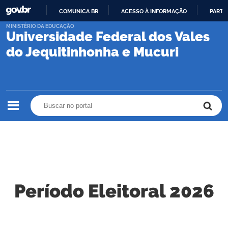
COMUNICA BR
ACESSO À INFORMAÇÃO
PARTI
IR
MINISTÉRIO DA EDUCAÇÃO
Universidade Federal dos Vales
PARA
O
do Jequitinhonha e Mucuri
CONTEÚDO
Buscar no portal
Buscar no portal
Período Eleitoral 2026