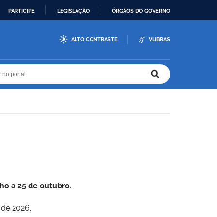
PARTICIPE
LEGISLAÇÃO
ÓRGÃOS DO GOVERNO
ALTO CONTRASTE
VLIBRAS
r no portal
r no portal
lho a 25 de outubro
.
 de 2026.