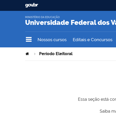
MINISTÉRIO DA EDUCAÇÃO
Universidade Federal dos V
Nossos cursos
Editais e Concursos
Período Eleitoral
Essa seção está com
Saiba ma