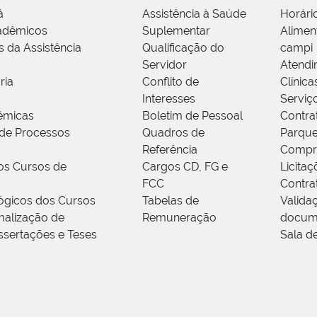
á
Assistência à Saúde
Horári
adêmicos
Suplementar
Alimen
s da Assistência
Qualificação do
campi
Servidor
Atendi
ria
Conflito de
Clínica
Interesses
Serviç
êmicas
Boletim de Pessoal
Contra
de Processos
Quadros de
Parque
Referência
Compr
os Cursos de
Cargos CD, FG e
Licitaç
FCC
Contra
ógicos dos Cursos
Tabelas de
Valida
alização de
Remuneração
docum
ssertações e Teses
Sala d