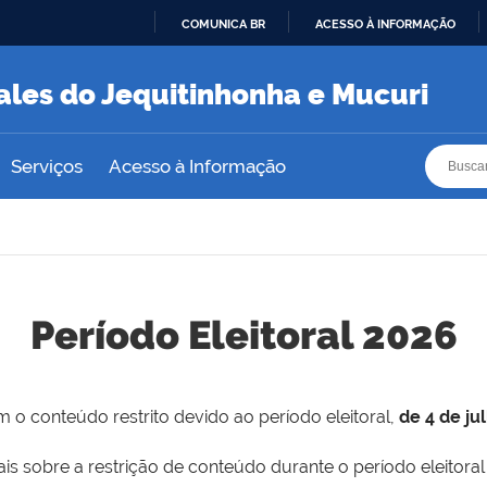
COMUNICA BR
ACESSO À INFORMAÇÃO
IR
PARA
ales do Jequitinhonha e Mucuri
O
CONTEÚDO
Busca
Busca
Serviços
Acesso à Informação
Período Eleitoral 2026
 o conteúdo restrito devido ao período eleitoral,
de 4 de ju
is sobre a restrição de conteúdo durante o período eleitoral