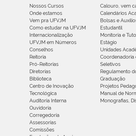
Nossos Cursos
Calouro, vem c
Onde estamos
Calendários Ac
Vem pra UFVJM
Bolsas e Auxílio
Como estudar na UFVJM
Estudantil
Internacionalização
Monitoria e Tuto
UFVJM em Números
Estágio
Conselhos
Unidades Acad
Reitoria
Coordenadoria 
Pró-Reitorias
Seletivos
Diretorias
Regulamento d
Biblioteca
Graduação
Centro de Inovação
Projetos Pedag
Tecnológica
Manual de Norm
Auditoria Interna
Monografias, Di
Ouvidoria
Corregedoria
Assessorias
Comissões