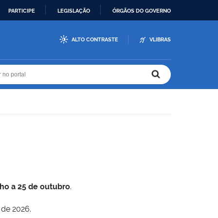
PARTICIPE
LEGISLAÇÃO
ÓRGÃOS DO GOVERNO
ALTO CONTRASTE
VLIBRAS
r no portal
r no portal
lho a 25 de outubro
.
 de 2026.