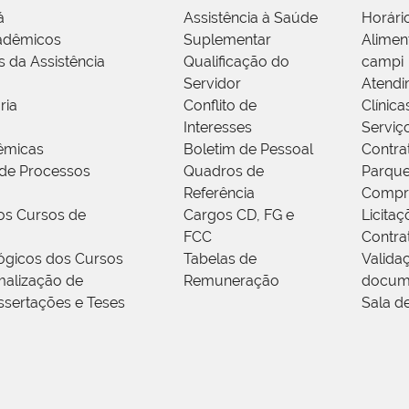
á
Assistência à Saúde
Horári
adêmicos
Suplementar
Alimen
s da Assistência
Qualificação do
campi
Servidor
Atendi
ria
Conflito de
Clínica
Interesses
Serviç
êmicas
Boletim de Pessoal
Contra
de Processos
Quadros de
Parque
Referência
Compr
os Cursos de
Cargos CD, FG e
Licitaç
FCC
Contra
ógicos dos Cursos
Tabelas de
Valida
alização de
Remuneração
docum
ssertações e Teses
Sala d