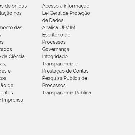
os de ônibus
Acesso à informação
tação nos
Lei Geral de Proteção
de Dados
mento das
Analisa UFVJM
s
Escritório de
os
Processos
tados
Governança
 da Ciência
Integridade
as,
Transparência e
ões e
Prestação de Contas
tos
Pesquisa Pública de
ção de
Processos
entos
Transparência Pública
e Imprensa