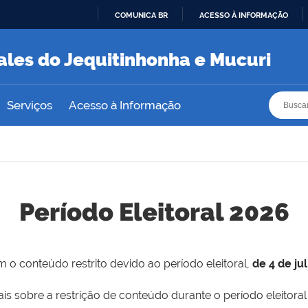
COMUNICA BR
ACESSO À INFORMAÇÃO
IR
PARA
ales do Jequitinhonha e Mucuri
O
CONTEÚDO
Busca
Busca
Serviços
Acesso à Informação
Período Eleitoral 2026
 o conteúdo restrito devido ao período eleitoral,
de 4 de ju
is sobre a restrição de conteúdo durante o período eleitoral