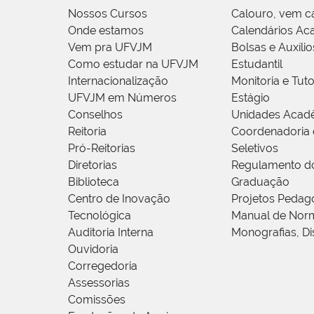
Nossos Cursos
Calouro, vem c
Onde estamos
Calendários Ac
Vem pra UFVJM
Bolsas e Auxílio
Como estudar na UFVJM
Estudantil
Internacionalização
Monitoria e Tuto
UFVJM em Números
Estágio
Conselhos
Unidades Acad
Reitoria
Coordenadoria 
Pró-Reitorias
Seletivos
Diretorias
Regulamento d
Biblioteca
Graduação
Centro de Inovação
Projetos Pedag
Tecnológica
Manual de Norm
Auditoria Interna
Monografias, Di
Ouvidoria
Corregedoria
Assessorias
Comissões