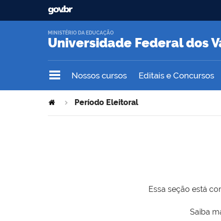
MINISTÉRIO DA EDUCAÇÃO
Universidade Federal dos V
Nossos cursos
Editais e Concursos
Período Eleitoral
Essa seção está com
Saiba ma