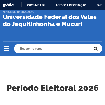
COMUNICA BR
ACESSO À INFORMAÇÃO
PARTI
IR
MINISTÉRIO DA EDUCAÇÃO
Universidade Federal dos Vales
PARA
O
do Jequitinhonha e Mucuri
CONTEÚDO
Buscar no portal
Buscar no portal
Período Eleitoral 2026