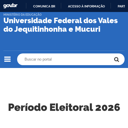
COMUNICA BR
ACESSO À INFORMAÇÃO
PARTI
IR
MINISTÉRIO DA EDUCAÇÃO
Universidade Federal dos Vales
PARA
O
do Jequitinhonha e Mucuri
CONTEÚDO
Buscar no portal
Buscar no portal
Período Eleitoral 2026