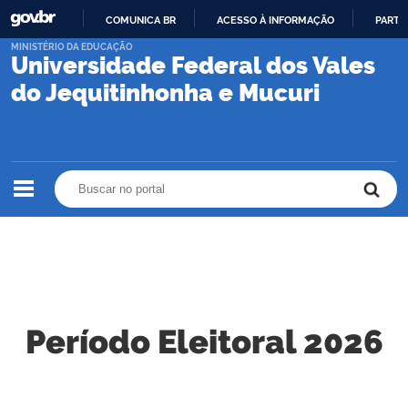
COMUNICA BR
ACESSO À INFORMAÇÃO
PARTI
IR
MINISTÉRIO DA EDUCAÇÃO
Universidade Federal dos Vales
PARA
O
do Jequitinhonha e Mucuri
CONTEÚDO
Buscar no portal
Buscar no portal
Período Eleitoral 2026