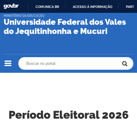
COMUNICA BR
ACESSO À INFORMAÇÃO
PARTI
IR
MINISTÉRIO DA EDUCAÇÃO
Universidade Federal dos Vales
PARA
O
do Jequitinhonha e Mucuri
CONTEÚDO
Buscar no portal
Buscar no portal
Período Eleitoral 2026