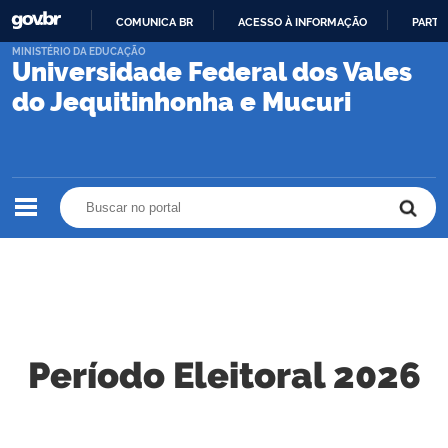
COMUNICA BR
ACESSO À INFORMAÇÃO
PARTI
IR
MINISTÉRIO DA EDUCAÇÃO
Universidade Federal dos Vales
PARA
O
do Jequitinhonha e Mucuri
CONTEÚDO
Buscar no portal
Buscar no portal
Período Eleitoral 2026