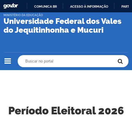
COMUNICA BR
ACESSO À INFORMAÇÃO
PARTI
IR
MINISTÉRIO DA EDUCAÇÃO
Universidade Federal dos Vales
PARA
O
do Jequitinhonha e Mucuri
CONTEÚDO
Buscar no portal
Buscar no portal
Período Eleitoral 2026