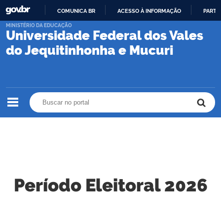
COMUNICA BR
ACESSO À INFORMAÇÃO
PARTI
IR
MINISTÉRIO DA EDUCAÇÃO
Universidade Federal dos Vales
PARA
O
do Jequitinhonha e Mucuri
CONTEÚDO
Buscar no portal
Buscar no portal
Período Eleitoral 2026