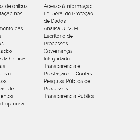
os de ônibus
Acesso à informação
tação nos
Lei Geral de Proteção
de Dados
mento das
Analisa UFVJM
s
Escritório de
os
Processos
tados
Governança
 da Ciência
Integridade
as,
Transparência e
ões e
Prestação de Contas
tos
Pesquisa Pública de
ção de
Processos
entos
Transparência Pública
e Imprensa