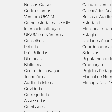
Nossos Cursos
Calouro, vem c
Onde estamos
Calendários Ac
Vem pra UFVJM
Bolsas e Auxílio
Como estudar na UFVJM
Estudantil
Internacionalização
Monitoria e Tuto
UFVJM em Números
Estágio
Conselhos
Unidades Acad
Reitoria
Coordenadoria 
Pró-Reitorias
Seletivos
Diretorias
Regulamento d
Biblioteca
Graduação
Centro de Inovação
Projetos Pedag
Tecnológica
Manual de Norm
Auditoria Interna
Monografias, Di
Ouvidoria
Corregedoria
Assessorias
Comissões