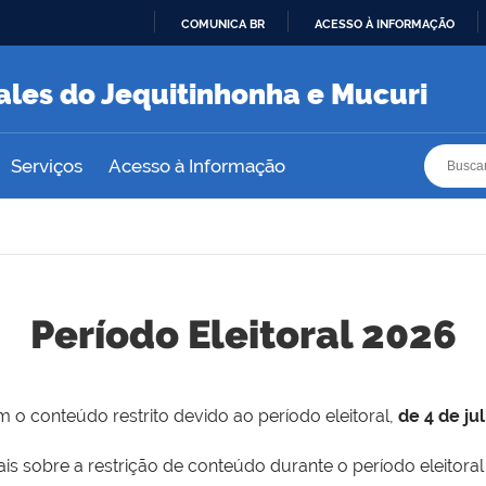
COMUNICA BR
ACESSO À INFORMAÇÃO
IR
PARA
ales do Jequitinhonha e Mucuri
O
CONTEÚDO
Busca
Busca
Serviços
Acesso à Informação
Período Eleitoral 2026
 o conteúdo restrito devido ao período eleitoral,
de 4 de ju
is sobre a restrição de conteúdo durante o período eleitoral