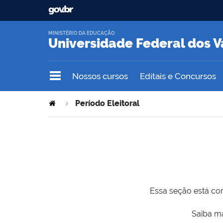
MINISTÉRIO DA EDUCAÇÃO
Universidade Federal dos V
Nossos cursos
Editais e Concursos
Período Eleitoral
Essa seção está com
Saiba ma