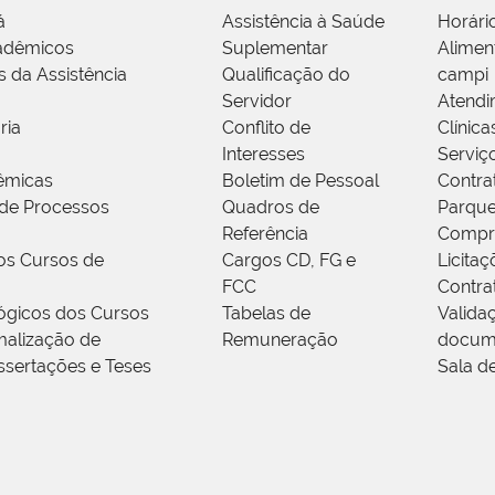
á
Assistência à Saúde
Horári
adêmicos
Suplementar
Alimen
s da Assistência
Qualificação do
campi
Servidor
Atendi
ria
Conflito de
Clínica
Interesses
Serviç
êmicas
Boletim de Pessoal
Contra
de Processos
Quadros de
Parque
Referência
Compr
os Cursos de
Cargos CD, FG e
Licitaç
FCC
Contra
ógicos dos Cursos
Tabelas de
Valida
alização de
Remuneração
docum
ssertações e Teses
Sala d