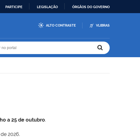
PARTICIPE
LEGISLAÇÃO
ÓRGÃOS DO GOVERNO
ALTO CONTRASTE
VLIBRAS
r no portal
r no portal
lho a 25 de outubro
.
 de 2026.