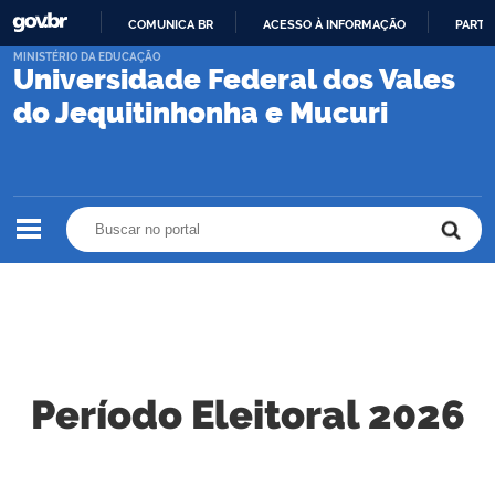
COMUNICA BR
ACESSO À INFORMAÇÃO
PARTI
IR
MINISTÉRIO DA EDUCAÇÃO
Universidade Federal dos Vales
PARA
O
do Jequitinhonha e Mucuri
CONTEÚDO
Buscar no portal
Buscar no portal
Período Eleitoral 2026