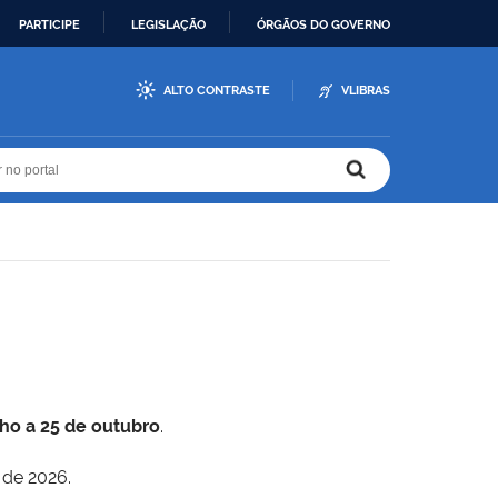
PARTICIPE
LEGISLAÇÃO
ÓRGÃOS DO GOVERNO
ALTO CONTRASTE
VLIBRAS
r no portal
r no portal
lho a 25 de outubro
.
 de 2026.