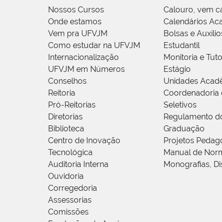
Nossos Cursos
Calouro, vem c
Onde estamos
Calendários Ac
Vem pra UFVJM
Bolsas e Auxílio
Como estudar na UFVJM
Estudantil
Internacionalização
Monitoria e Tuto
UFVJM em Números
Estágio
Conselhos
Unidades Acad
Reitoria
Coordenadoria 
Pró-Reitorias
Seletivos
Diretorias
Regulamento d
Biblioteca
Graduação
Centro de Inovação
Projetos Pedag
Tecnológica
Manual de Norm
Auditoria Interna
Monografias, Di
Ouvidoria
Corregedoria
Assessorias
Comissões