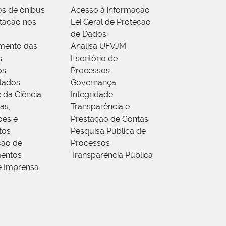
os de ônibus
Acesso à informação
tação nos
Lei Geral de Proteção
de Dados
mento das
Analisa UFVJM
s
Escritório de
os
Processos
tados
Governança
 da Ciência
Integridade
as,
Transparência e
ões e
Prestação de Contas
tos
Pesquisa Pública de
ção de
Processos
entos
Transparência Pública
e Imprensa