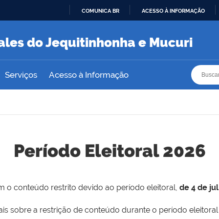
COMUNICA BR
ACESSO À INFORMAÇÃO
IR
PARA
ales do Jequitinhonha e Mucuri
O
CONTEÚDO
Busca
Busca
Serviços
Acesso à Informação
Período Eleitoral 2026
 o conteúdo restrito devido ao período eleitoral,
de 4 de ju
is sobre a restrição de conteúdo durante o período eleitoral