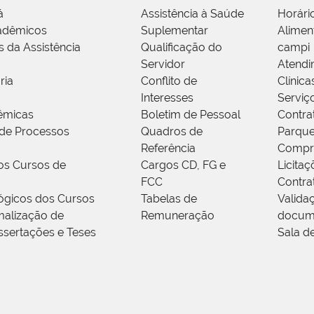
á
Assistência à Saúde
Horári
adêmicos
Suplementar
Alimen
s da Assistência
Qualificação do
campi
Servidor
Atendi
ria
Conflito de
Clínica
Interesses
Serviç
êmicas
Boletim de Pessoal
Contra
de Processos
Quadros de
Parque
Referência
Compr
os Cursos de
Cargos CD, FG e
Licitaç
FCC
Contra
ógicos dos Cursos
Tabelas de
Valida
alização de
Remuneração
docum
ssertações e Teses
Sala d