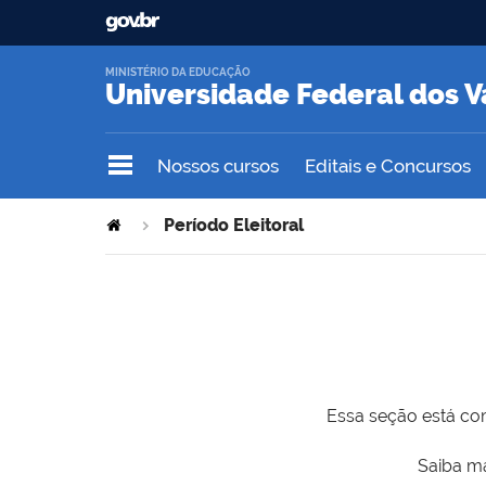
MINISTÉRIO DA EDUCAÇÃO
Universidade Federal dos V
Nossos cursos
Editais e Concursos
Período Eleitoral
Essa seção está com
Saiba ma